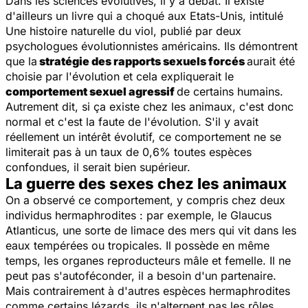
Dans les sciences évolutives, il y a débat. Il existe
d'ailleurs un livre qui a choqué aux Etats-Unis, intitulé
Une histoire naturelle du viol,
publié par deux
psychologues évolutionnistes américains. Ils démontrent
que la
stratégie des rapports sexuels forcés
aurait été
choisie par l'évolution et cela expliquerait le
comportement sexuel agressif
de certains humains.
Autrement dit, si ça existe chez les animaux, c'est donc
normal et c'est la faute de l'évolution. S'il y avait
réellement un intérêt évolutif, ce comportement ne se
limiterait pas à un taux de 0,6% toutes espèces
confondues, il serait bien supérieur.
La guerre des sexes chez les animaux
On a observé ce comportement, y compris chez deux
individus hermaphrodites : par exemple, le Glaucus
Atlanticus, une sorte de limace des mers qui vit dans les
eaux tempérées ou tropicales. Il possède en même
temps, les organes reproducteurs mâle et femelle. Il ne
peut pas s'autoféconder, il a besoin d'un partenaire.
Mais contrairement à d'autres espèces hermaphrodites
comme certains lézards, ils n'alternent pas les rôles.