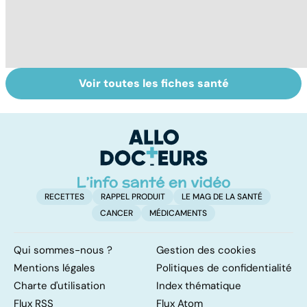
Voir toutes les fiches santé
Tout savoir sur
Inflammation des
Su
les infections
amygdales : que
le
pulmonaires
faire en cas
l'
d'angine ?
RECETTES
RAPPEL PRODUIT
LE MAG DE LA SANTÉ
CANCER
MÉDICAMENTS
Qui sommes-nous ?
Gestion des cookies
Mentions légales
Politiques de confidentialité
Charte d'utilisation
Index thématique
Flux RSS
Flux Atom