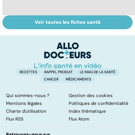
Voir toutes les fiches santé
Automne-hiver,
Faire du sport à
D
le temps de la
domicile, c'est
le
dépression
facile !
c
saisonnière
l
l
RECETTES
RAPPEL PRODUIT
LE MAG DE LA SANTÉ
CANCER
MÉDICAMENTS
Qui sommes-nous ?
Gestion des cookies
Mentions légales
Politiques de confidentialité
Charte d'utilisation
Index thématique
Flux RSS
Flux Atom
Retrouvez-nous sur