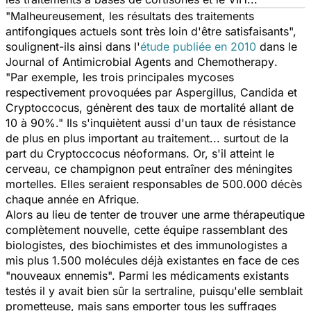
"Malheureusement, les résultats des traitements
antifongiques actuels sont très loin d'être satisfaisants",
soulignent-ils ainsi dans l'
étude publiée en 2010
dans le
Journal of Antimicrobial Agents and Chemotherapy
.
"Par exemple, les trois principales mycoses
respectivement provoquées par
Aspergillus, Candida et
Cryptoccocus
, génèrent des taux de mortalité allant de
10 à 90%." Ils s'inquiètent aussi d'un taux de résistance
de plus en plus important au traitement... surtout de la
part du C
ryptoccocus néoformans
. Or, s'il atteint le
cerveau, ce champignon peut entraîner des méningites
mortelles. Elles seraient responsables de 500.000 décès
chaque année en Afrique.
Alors au lieu de tenter de trouver une arme thérapeutique
complètement nouvelle, cette équipe rassemblant des
biologistes, des biochimistes et des immunologistes a
mis plus 1.500 molécules déjà existantes en face de ces
"nouveaux ennemis". Parmi les médicaments existants
testés il y avait bien sûr la sertraline, puisqu'elle semblait
prometteuse, mais sans emporter tous les suffrages