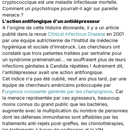
cryptococcique est une maladie infectieuse mortelle.
Comment un psychotrope pourrait-il agir sur pareille
menace ?
L'action antifongique d'un antidépresseur
A l'origine de cette histoire étonnante, il y a un article
publié dans la revue
Clinical Infectious Disease
en 2001
par une équipe autrichienne de l'Institut de médecine
hygiénique et sociale d'Innsbruck. Les chercheurs ont
constaté que trois patientes traitées par sertraline pour
un syndrome prémenstruel... ne souffraient plus de leurs
infections génitales à
Candida
répétées ! Autrement dit,
l'antidépresseur avait une action antifongique.
Cet indice n'a pas été oublié, neuf ans plus tard, par une
équipe de chercheurs américains préoccupée par
l'
urgence croissante générée par les champignons
. Car
la menace représentée par ces agresseurs, beaucoup
moins connus du grand public que les bactéries,
augmente avec la multiplication du nombre de personnes
dont les défenses immunitaires sont affaiblies par les
traitements anti-rejets post-greffes, les chimiothérapies,
les traitements à bases de cortisones et le VIH...