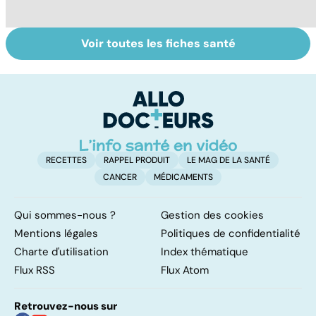
Voir toutes les fiches santé
Soins dentaires :
Bruxisme : quand
P
on n'arrête pas le
les dents
? 
progrès !
grincent
ex
RECETTES
RAPPEL PRODUIT
LE MAG DE LA SANTÉ
CANCER
MÉDICAMENTS
Qui sommes-nous ?
Gestion des cookies
Mentions légales
Politiques de confidentialité
Charte d'utilisation
Index thématique
Flux RSS
Flux Atom
Retrouvez-nous sur