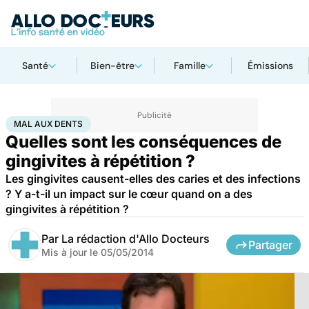
Santé
Bien-être
Famille
Émissions
Accueil
Santé
Maladies
Mal aux dents
MAL AUX DENTS
Quelles sont les conséquences de
gingivites à répétition ?
Les gingivites causent-elles des caries et des infections
? Y a-t-il un impact sur le cœur quand on a des
gingivites à répétition ?
Par
La rédaction d'Allo Docteurs
Partager
Mis à jour le
05/05/2014