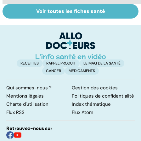
Voir toutes les fiches santé
L'avortement :
Gynéco : un suivi
Fa
quels délais,
pour la vie
do
quelles
fa
méthodes ?
RECETTES
RAPPEL PRODUIT
LE MAG DE LA SANTÉ
CANCER
MÉDICAMENTS
Qui sommes-nous ?
Gestion des cookies
Mentions légales
Politiques de confidentialité
Charte d'utilisation
Index thématique
Flux RSS
Flux Atom
Retrouvez-nous sur