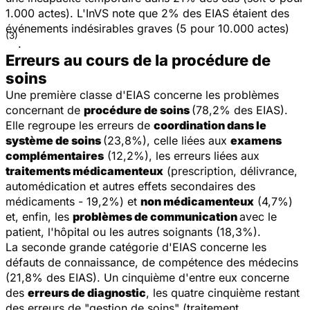
1.000 actes). L'InVS note que 2% des EIAS étaient des
événements indésirables graves (5 pour 10.000 actes)
(3)
.
Erreurs au cours de la procédure de
soins
Une première classe d'EIAS concerne les problèmes
concernant de
procédure de soins
(78,2% des EIAS).
Elle regroupe les erreurs de
coordination dans le
système de soins
(23,8%), celle liées aux
examens
complémentaires
(12,2%), les erreurs liées aux
traitements médicamenteux
(prescription, délivrance,
automédication et autres effets secondaires des
médicaments - 19,2%) et
non médicamenteux
(4,7%)
et, enfin, les
problèmes de communication
avec le
patient, l'hôpital ou les autres soignants (18,3%).
La seconde grande catégorie d'EIAS concerne les
défauts de connaissance, de compétence des médecins
(21,8% des EIAS). Un cinquième d'entre eux concerne
des
erreurs de diagnostic
, les quatre cinquième restant
des erreurs de "gestion de soins" (traitement