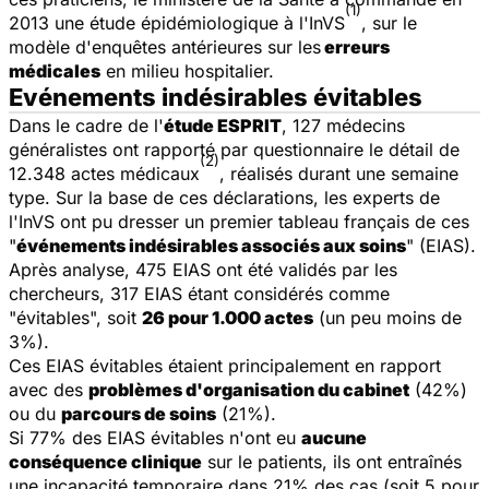
(1)
2013 une étude épidémiologique à l'InVS
, sur le
modèle d'enquêtes antérieures sur les
erreurs
médicales
en milieu hospitalier.
Evénements indésirables évitables
Dans le cadre de l'
étude ESPRIT
, 127 médecins
généralistes ont rapporté par questionnaire le détail de
(2)
12.348 actes médicaux
, réalisés durant une semaine
type. Sur la base de ces déclarations, les experts de
l'InVS ont pu dresser un premier tableau français de ces
"
événements indésirables associés aux soins
" (EIAS).
Après analyse, 475 EIAS ont été validés par les
chercheurs, 317 EIAS étant considérés comme
"évitables", soit
26 pour 1.000 actes
(un peu moins de
3%).
Ces EIAS évitables étaient principalement en rapport
avec des
problèmes d'organisation du cabinet
(42%)
ou du
parcours de soins
(21%).
Si 77% des EIAS évitables n'ont eu
aucune
conséquence clinique
sur le patients, ils ont entraînés
une incapacité temporaire dans 21% des cas (soit 5 pour