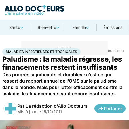
Santé
Bien-être
Famille
Émissions
Accueil
Santé
Maladies
Maladies infectieuses
Maladies infectieuses et tropica
MALADIES INFECTIEUSES ET TROPICALES
Paludisme : la maladie régresse, les
financements restent insuffisants
Des progrès significatifs et durables : c’est ce qui
ressort du rapport annuel de l’OMS sur le paludisme
dans le monde. Mais pour lutter efficacement contre la
maladie, les financements sont encore insuffisants.
Par
La rédaction d'Allo Docteurs
Partager
Mis à jour le
15/12/2011