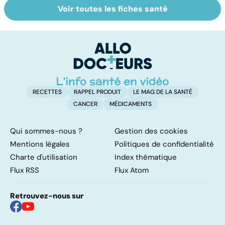
Voir toutes les fiches santé
Le sinus
Tout savoir sur
L
pilonidal, un
les virus
im
kyste douloureux
d
l
RECETTES
RAPPEL PRODUIT
LE MAG DE LA SANTÉ
CANCER
MÉDICAMENTS
Qui sommes-nous ?
Gestion des cookies
Mentions légales
Politiques de confidentialité
Charte d'utilisation
Index thématique
Flux RSS
Flux Atom
Retrouvez-nous sur