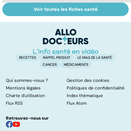
Voir toutes les fiches santé
Faire du sport à
Don de gamètes :
M
domicile, c'est
le pour et le
pr
facile !
contre d'une
av
levée de
l'anonymat
RECETTES
RAPPEL PRODUIT
LE MAG DE LA SANTÉ
CANCER
MÉDICAMENTS
Qui sommes-nous ?
Gestion des cookies
Mentions légales
Politiques de confidentialité
Charte d'utilisation
Index thématique
Flux RSS
Flux Atom
Retrouvez-nous sur