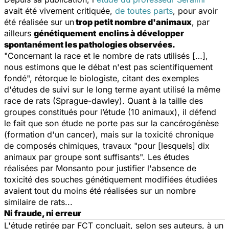
avait été vivement critiquée,
de toutes parts
, pour avoir
été réalisée sur un
trop petit nombre d'animaux
, par
ailleurs
génétiquement
enclins à développer
spontanément les pathologies observées.
"Concernant la race et le nombre de rats utilisés […],
nous estimons que le débat n'est pas scientifiquement
fondé", rétorque le biologiste, citant des exemples
d'études de suivi sur le long terme ayant utilisé la même
race de rats (Sprague-dawley). Quant à la taille des
groupes constitués pour l’étude (10 animaux), il défend
le fait que son étude ne porte pas sur la cancérogénèse
(formation d'un cancer), mais sur la toxicité chronique
de composés chimiques, travaux "pour [lesquels] dix
animaux par groupe sont suffisants". Les études
réalisées par Monsanto pour justifier l'absence de
toxicité des souches génétiquement modifiées étudiées
avaient tout du moins été réalisées sur un nombre
similaire de rats...
Ni fraude, ni erreur
L'étude retirée par FCT concluait, selon ses auteurs, à un