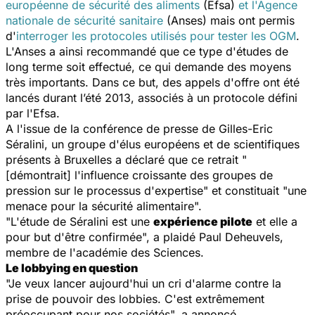
européenne de sécurité des aliments
(Efsa)
et l'Agence
nationale de sécurité sanitaire
(Anses) mais ont permis
d'
interroger les protocoles utilisés pour tester les OGM
.
L'Anses a ainsi recommandé que ce type d'études de
long terme soit effectué, ce qui demande des moyens
très importants. Dans ce but, des appels d'offre ont été
lancés durant l’été 2013, associés à un protocole défini
par l'Efsa.
A l'issue de la conférence de presse de Gilles-Eric
Séralini, un groupe d'élus européens et de scientifiques
présents à Bruxelles a déclaré que ce retrait "
[démontrait] l'influence croissante des groupes de
pression sur le processus d'expertise" et constituait "une
menace pour la sécurité alimentaire".
"L'étude de Séralini est une
expérience pilote
et elle a
pour but d'être confirmée", a plaidé Paul Deheuvels,
membre de l'académie des Sciences.
Le lobbying en question
"Je veux lancer aujourd'hui un cri d'alarme contre la
prise de pouvoir des lobbies. C'est extrêmement
préoccupant pour nos sociétés", a annoncé