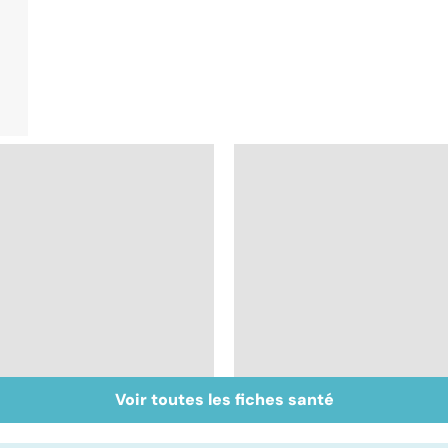
Voir toutes les fiches santé
Accident vasculaire
AVC : l'importance d
cérébral : l'enfant
la rééducation