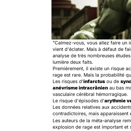
"Calmez-vous, vous allez faire un in
vient d'éclater. Mais à défaut de f
analyse de très nombreuses études 
lumière deux faits.
Premièrement, il existe un risque a
rage est rare. Mais la probabilité q
Les risques d'
infarctus
ou de
synd
anévrisme intracrânien
au bas mo
vasculaire cérébral hémorragique.
Le risque d'épisodes d'
arythmie v
Les données relatives aux accident
contradictoires, mais apparaissent 
Les auteurs de la méta-analyse rema
explosion de rage est important et s