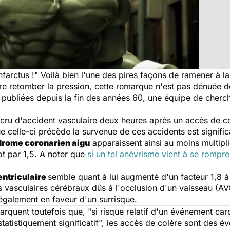
farctus !" Voilà bien l'une des pires façons de ramener à la
aire retomber la pression, cette remarque n'est pas dénuée 
publiées depuis la fin des années 60, une équipe de cherc
ccru d'accident vasculaire deux heures après un accès de c
ue celle-ci précède la survenue de ces accidents est signific
rome coronarien aigu
apparaissent ainsi au moins multipli
t par 1,5. A noter que
si un tel anévrisme vient à se rompre
entriculaire
semble quant à lui augmenté d'un facteur 1,8 à
s vasculaires cérébraux dûs à l'occlusion d'un vaisseau (A
également en faveur d'un surrisque.
rquent toutefois que, "si risque relatif d'un événement car
tatistiquement significatif", les accès de colère sont des é