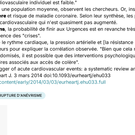
iovasculaire individuel est faible."
e population moyenne, observent les chercheurs. Or, insisten
ère
et risque de maladie coronaire. Selon leur synthèse, le
 cardiovasculaire qui n'est quasiment pas augmenté.
ns
, la probabilité de finir aux Urgences est en revanche trè
ence des "crises".
e rythme cardiaque, la pression artérielle et [la résistance
heurs pour expliquer la corrélation observée. "Bien que cela
ndomisés, il est possible que des interventions psychologiqu
res associés aux accès de colère".
igger of acute cardiovascular events: a systematic review a
art J.
3 mars 2014 doi:10.1093/eurheartj/ehu033
/content/early/2014/03/03/eurheartj.ehu033.full
RUPTURE D'ANÉVRISME