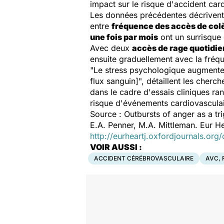
impact sur le risque d'accident card
Les données précédentes décrivent un
entre
fréquence des accès de col
une fois par mois
ont un surrisque
Avec deux
accès de rage quotidie
ensuite graduellement avec la fréqu
"Le stress psychologique augmente l
flux sanguin]", détaillent les cherc
dans le cadre d'essais cliniques ra
risque d'événements cardiovasculai
Source :
Outbursts of anger as a tr
E.A. Penner, M.A. Mittleman.
Eur He
http://eurheartj.oxfordjournals.org
VOIR AUSSI :
ACCIDENT CÉRÉBROVASCULAIRE
AVC, 