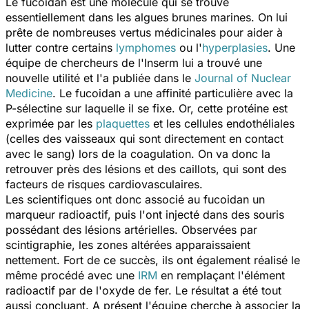
Le fucoidan est une molécule qui se trouve
essentiellement dans les algues brunes marines. On lui
prête de nombreuses vertus médicinales pour aider à
lutter contre certains
lymphomes
ou l'
hyperplasies
. Une
équipe de chercheurs de l'Inserm lui a trouvé une
nouvelle utilité et l'a publiée dans le
Journal of Nuclear
Medicine
. Le fucoidan a une affinité particulière avec la
P-sélectine sur laquelle il se fixe. Or, cette protéine est
exprimée par les
plaquettes
et les cellules endothéliales
(celles des vaisseaux qui sont directement en contact
avec le sang) lors de la coagulation. On va donc la
retrouver près des lésions et des caillots, qui sont des
facteurs de risques cardiovasculaires.
Les scientifiques ont donc associé au fucoidan un
marqueur radioactif, puis l'ont injecté dans des souris
possédant des lésions artérielles. Observées par
scintigraphie, les zones altérées apparaissaient
nettement. Fort de ce succès, ils ont également réalisé le
même procédé avec une
IRM
en remplaçant l'élément
radioactif par de l'oxyde de fer. Le résultat a été tout
aussi concluant. A présent l'équipe cherche à associer la