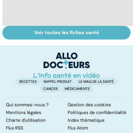
Voir toutes les fiches santé
Tout savoir sur le
Staphylocoque
N
cerveau
doré : une
le
bactérie sous
m
surveillance
RECETTES
RAPPEL PRODUIT
LE MAG DE LA SANTÉ
CANCER
MÉDICAMENTS
Qui sommes-nous ?
Gestion des cookies
Mentions légales
Politiques de confidentialité
Charte d'utilisation
Index thématique
Flux RSS
Flux Atom