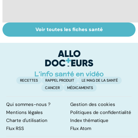
Voir toutes les fiches santé
Suicide : prévenir
Tout savoir sur le
M
le passage à
cancer de la
p
l'acte
vessie
c
p
RECETTES
RAPPEL PRODUIT
LE MAG DE LA SANTÉ
CANCER
MÉDICAMENTS
Qui sommes-nous ?
Gestion des cookies
Mentions légales
Politiques de confidentialité
Charte d'utilisation
Index thématique
Flux RSS
Flux Atom