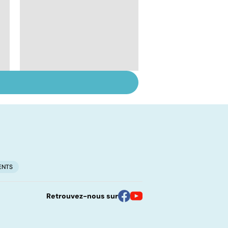
Inflammation des
amygdales : que faire
en cas d'angine ?
ENTS
Retrouvez-nous sur