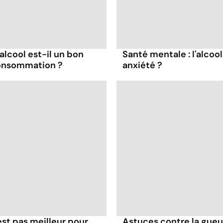
s alcool est-il un bon
Santé mentale : l'alcool
consommation ?
anxiété ?
'est pas meilleur pour
Astuces contre la gueule