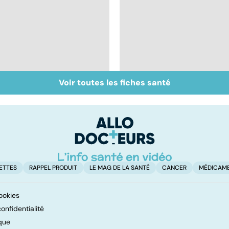
Voir toutes les fiches santé
Automutilation : des
Tout savoir sur les
ados en souffrance
infections
pulmonaires
ETTES
RAPPEL PRODUIT
LE MAG DE LA SANTÉ
CANCER
MÉDICAM
ookies
onfidentialité
que