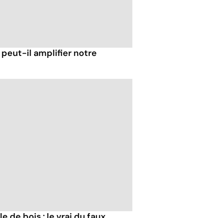
 peut-il amplifier notre
 de bois : le vrai du faux