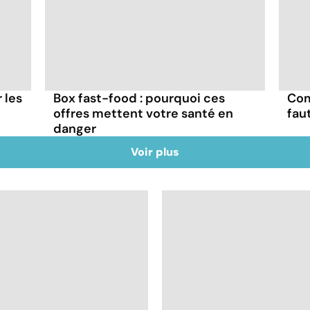
r les
Box fast-food : pourquoi ces
Com
offres mettent votre santé en
fau
danger
Voir plus