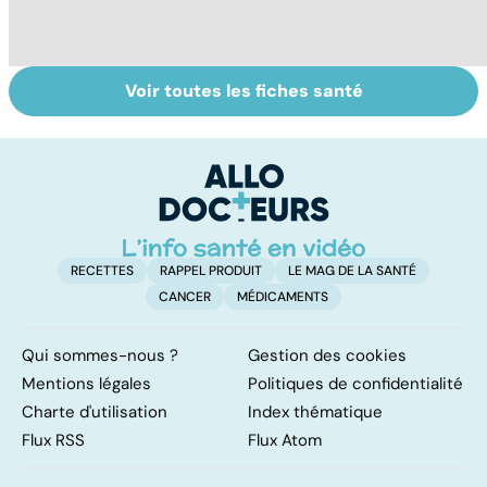
Voir toutes les fiches santé
Faire du sport à
Don de gamètes :
M
domicile, c'est
le pour et le
pr
facile !
contre d'une
av
levée de
l'anonymat
RECETTES
RAPPEL PRODUIT
LE MAG DE LA SANTÉ
CANCER
MÉDICAMENTS
Qui sommes-nous ?
Gestion des cookies
Mentions légales
Politiques de confidentialité
Charte d'utilisation
Index thématique
Flux RSS
Flux Atom