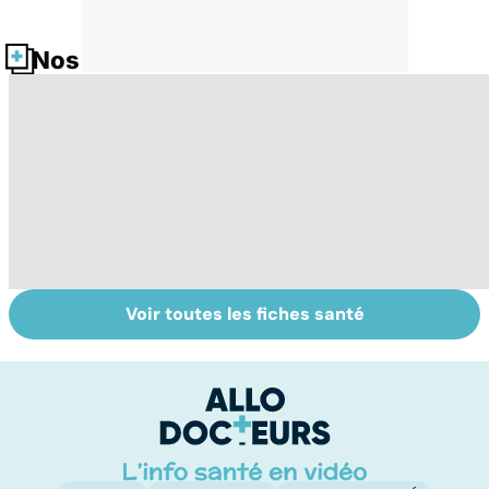
Nos fiches santé
Voir toutes les fiches santé
Comment tenir
BPCO, la
L
ses bonnes
bronchite du
q
résolutions
fumeur
v
a
!