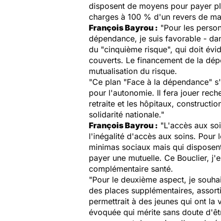
disposent de moyens pour payer plus
charges à 100 % d'un revers de mai
François Bayrou :
"Pour les person
dépendance, je suis favorable - dan
du "cinquième risque", qui doit évi
couverts. Le financement de la dépe
mutualisation du risque.
"Ce plan "Face à la dépendance" s'a
pour l'autonomie. Il fera jouer re
retraite et les hôpitaux, constructi
solidarité nationale."
François Bayrou :
"L'accès aux soin
l'inégalité d'accès aux soins. Pour 
minimas sociaux mais qui disposent d
payer une mutuelle. Ce Bouclier, j'e
complémentaire santé.
"Pour le deuxième aspect, je souh
des places supplémentaires, assort
permettrait à des jeunes qui ont la
évoquée qui mérite sans doute d'êtr