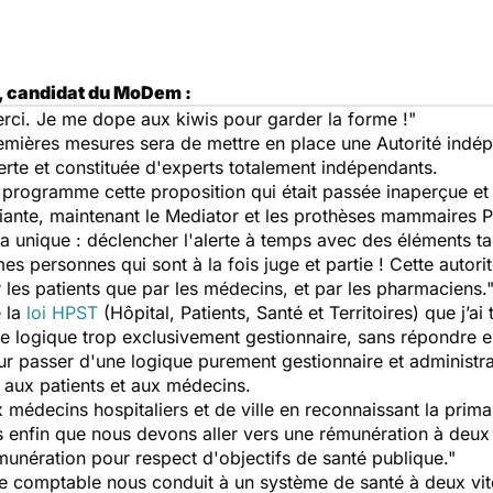
, candidat du MoDem :
erci. Je me dope aux kiwis pour garder la forme !"
ières mesures sera de mettre en place une Autorité indépe
lerte et constituée d'experts totalement indépendants.
 programme cette proposition qui était passée inaperçue et 
iante, maintenant le Mediator et les prothèses mammaires PI
ra unique : déclencher l'alerte à temps avec des éléments ta
es personnes qui sont à la fois juge et partie ! Cette autor
ar les patients que par les médecins, et par les pharmaciens.
é la
loi HPST
(Hôpital, Patients, Santé et Territoires) que j’a
une logique trop exclusivement gestionnaire, sans répondre e
ur passer d'une logique purement gestionnaire et administra
té aux patients et aux médecins.
édecins hospitaliers et de ville en reconnaissant la primau
is enfin que nous devons aller vers une rémunération à deu
émunération pour respect d'objectifs de santé publique."
e comptable nous conduit à un système de santé à deux vite