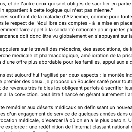
, et de l'autre ceux qui sont obligés de sacrifier en partie 
n appartient à cette logique qui n'est pas mienne."
nes souffrant de la maladie d'Alzheimer, comme pour toutes
s le respect de l'équilibre des comptes - à la mise en place
demment faire appel à la solidarité nationale pour que les p
ndance doit donc être vu globalement en s'appuyant sur la s
ppuiera sur le travail des médecins, des associations, de la
cherche médicale et pharmacologique, amélioration de la pri
on d'une offre plus abordable pour les familles, appui aux a
s est aujourd'hui fragilisé par deux aspects : la montée inq
le premier des deux, je propose un Bouclier santé pour toute
e revenus très faibles les obligeant parfois à sacrifier leu
n ai la conviction, peut être financé en gérant autrement l'a
aite remédier aux déserts médicaux en définissant un nouv
ies d'un engagement de service de quelques années dans une
 vocation médicale, d'exercer là où on en a le plus besoin. 
e explorée : une redéfinition de l’internat classant nationa