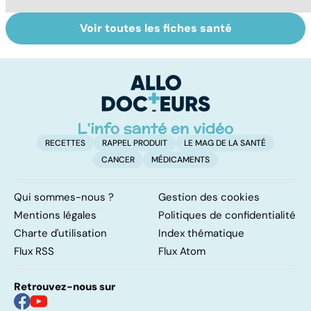
Voir toutes les fiches santé
Donner son corps
La greffe, du
Gr
à la science
prélèvement à la
c
transplantation
le
RECETTES
RAPPEL PRODUIT
LE MAG DE LA SANTÉ
CANCER
MÉDICAMENTS
Qui sommes-nous ?
Gestion des cookies
Mentions légales
Politiques de confidentialité
Charte d'utilisation
Index thématique
Flux RSS
Flux Atom
Retrouvez-nous sur