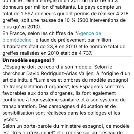
domaine : elle a enregistré en 2011 un taux de 35,3
donneurs par million d'habitants. Le pays compte un
total de 1 667 donneurs qui ont permis de réaliser 4 218
greffes, soit une hausse de 10 % (500 interventions de
plus qu'en 2010).
En France, selon les chiffres de l'
Agence de
biomédecine
, le taux de prélèvement par million
d'habitants était de 23,8 en 2010 et le nombre total de
greffes réalisées en 2010 était de 4 737.
Un modèle espagnol ?
L'Espagne doit ce record à son modèle. Selon le
chercheur David Rodriguez-Arias Vailjen, à l'origine d'un
article intitulé "Lumières et ombres du modèle espagnol
de transplantation d'organes", les Espagnols sont très
favorables aux dons d'organes, ils font également
confiance à̀ leur système sanitaire et à son système de
transplantation. Des campagnes d'éducation et de
sensibilisation sont réalisées dans les collèges et les
lycées.
Selon un porte-parole du ministère espagnol, ce modèle
est "très professionnel" et il repose sur un "réseau de