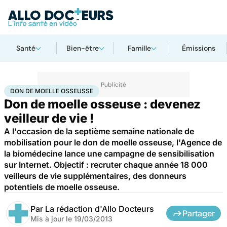
Santé
Bien-être
Famille
Émissions
Accueil
Santé
Don de moelle osseusse
DON DE MOELLE OSSEUSSE
Don de moelle osseuse : devenez
veilleur de vie !
A l'occasion de la septième semaine nationale de
mobilisation pour le don de moelle osseuse, l'Agence de
la biomédecine lance une campagne de sensibilisation
sur Internet. Objectif : recruter chaque année 18 000
veilleurs de vie supplémentaires, des donneurs
potentiels de moelle osseuse.
Par
La rédaction d'Allo Docteurs
Partager
Mis à jour le
19/03/2013