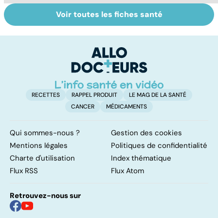
Voir toutes les fiches santé
Donner son corps
La greffe, du
Gr
à la science
prélèvement à la
c
transplantation
le
RECETTES
RAPPEL PRODUIT
LE MAG DE LA SANTÉ
CANCER
MÉDICAMENTS
Qui sommes-nous ?
Gestion des cookies
Mentions légales
Politiques de confidentialité
Charte d'utilisation
Index thématique
Flux RSS
Flux Atom
Retrouvez-nous sur