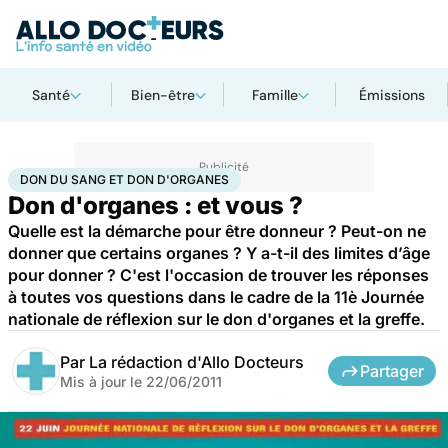
Santé
Bien-être
Famille
Émissions
Accueil
Santé
Don du sang et don d'organes
DON DU SANG ET DON D'ORGANES
Don d'organes : et vous ?
Quelle est la démarche pour être donneur ? Peut-on ne
donner que certains organes ? Y a-t-il des limites d’âge
pour donner ? C'est l'occasion de trouver les réponses
à toutes vos questions dans le cadre de la 11è Journée
nationale de réflexion sur le don d'organes et la greffe.
Par
La rédaction d'Allo Docteurs
Partager
Mis à jour le
22/06/2011