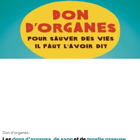
Don d'organes :
Les
dons d'organes
,
de sang
et de
moelle osseuse