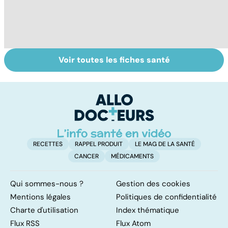
Voir toutes les fiches santé
Donner son corps
La greffe, du
Gr
à la science
prélèvement à la
c
transplantation
le
RECETTES
RAPPEL PRODUIT
LE MAG DE LA SANTÉ
CANCER
MÉDICAMENTS
Qui sommes-nous ?
Gestion des cookies
Mentions légales
Politiques de confidentialité
Charte d'utilisation
Index thématique
Flux RSS
Flux Atom