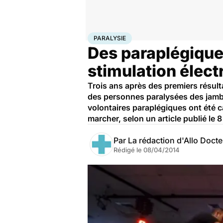
Accueil
Santé
Maladies
Paralysie
PARALYSIE
Des paraplégiques
stimulation élect
Trois ans après des premiers résul
des personnes paralysées des jambe
volontaires paraplégiques ont été c
marcher, selon un article publié le 
Par
La rédaction d'Allo Doct
Rédigé le
08/04/2014