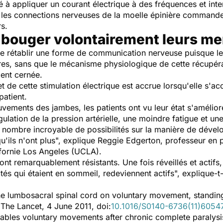
é à appliquer un courant électrique à des fréquences et inte
les connections nerveuses de la moelle épinière commanden
s.
u bouger volontairement leurs m
 de rétablir une forme de communication nerveuse puisque le
s, sans que le mécanisme physiologique de cette récupérat
ment cernée.
et de cette stimulation électrique est accrue lorsqu'elle s
patient.
uvements des jambes, les patients ont vu leur état s'amélio
ulation de la pression artérielle, une moindre fatigue et un
 nombre incroyable de possibilités sur la manière de dével
ils n'ont plus", explique Reggie Edgerton, professeur en p
ifornie Los Angeles (UCLA).
 sont remarquablement résistants. Une fois réveillés et acti
és qui étaient en sommeil, redeviennent actifs", explique-t-i
 the lumbosacral spinal cord on voluntary movement, standin
 The Lancet, 4 June 2011, doi:
10.1016/S0140-6736(11)6054
 enables voluntary movements after chronic complete paralysi