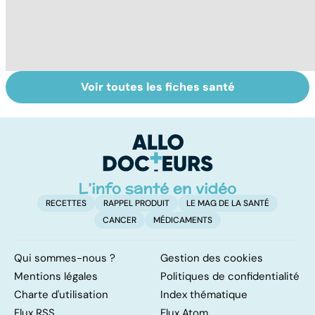
Voir toutes les fiches santé
Soins dentaires :
Bruxisme : quand
P
on n'arrête pas le
les dents
? 
progrès !
grincent
ex
RECETTES
RAPPEL PRODUIT
LE MAG DE LA SANTÉ
CANCER
MÉDICAMENTS
Qui sommes-nous ?
Gestion des cookies
Mentions légales
Politiques de confidentialité
Charte d'utilisation
Index thématique
Flux RSS
Flux Atom