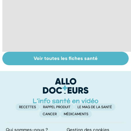
Voir toutes les fiches santé
Tout savoir sur
Inflammation des
Su
les infections
amygdales : que
le
pulmonaires
faire en cas
l'
d'angine ?
RECETTES
RAPPEL PRODUIT
LE MAG DE LA SANTÉ
CANCER
MÉDICAMENTS
Qui sommes-nous ?
Gestion des cookies