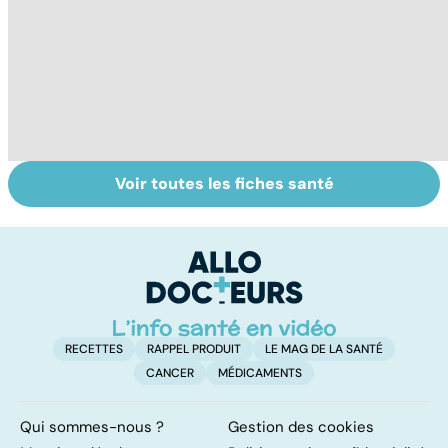
Voir toutes les fiches santé
Grand froid : nos
Perturbateurs
L
conseils
endocriniens :
u
une menace pour
vi
notre santé
RECETTES
RAPPEL PRODUIT
LE MAG DE LA SANTÉ
CANCER
MÉDICAMENTS
Qui sommes-nous ?
Gestion des cookies