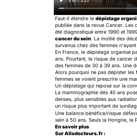
Faut-il étendre le
dépistage organ
publiée dans la revue
Cancer
. Les 
été diagnostiqué entre 1990 et 199
cancer du sein
. La moitié des déc
survenus chez des femmes n'ayant
En France, le dépistage organisé p
ans. Pourtant, le risque de cancer
des femmes de 30 à 39 ans. Une déce
Alors pourquoi ne pas dépister le
femmes se voient prescrire une ma
Un dépistage qui repose sur la con
La mammographie dès 40 ans pose u
denses, plus sensibles aux radiatio
un risque plus important de surdiag
Une balance bénéfice/risque défav
sein à 50 ans. Seuls la Hongrie, l
En savoir plus
Sur Allodocteurs.fr :