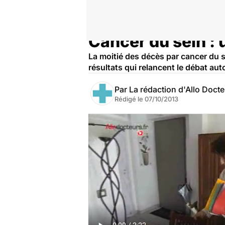
Cancer du sein : 
Accueil
Santé
La moitié des décès par cancer du s
résultats qui relancent le débat au
Par
La rédaction d'Allo Doct
Rédigé le
07/10/2013