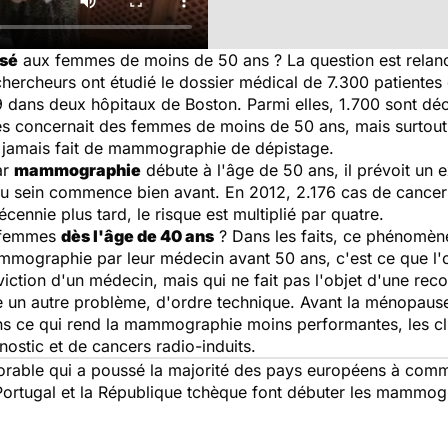
isé
aux femmes de moins de 50 ans ? La question est relan
chercheurs ont étudié le dossier médical de 7.300 patientes
9 dans deux hôpitaux de Boston. Parmi elles, 1.700 sont d
ès concernait des femmes de moins de 50 ans, mais surtout 
 jamais fait de mammographie de dépistage.
ar
mammographie
débute à l'âge de 50 ans, il prévoit un 
 du sein commence bien avant. En 2012, 2.176 cas de cance
nnie plus tard, le risque est multiplié par quatre.
s femmes
dès l'âge de 40 ans
? Dans les faits, ce phénomèn
mmographie par leur médecin avant 50 ans, c'est ce que l'
viction d'un médecin, mais qui ne fait pas l'objet d'une re
n autre problème, d'ordre technique. Avant la ménopause,
ns ce qui rend la mammographie moins performantes, les clic
nostic et de cancers radio-induits.
orable qui a poussé la majorité des pays européens à com
e Portugal et la République tchèque font débuter les mammo