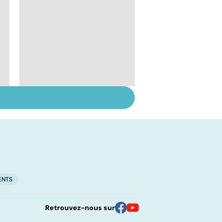
Le lupus, une maladie
complexe
ENTS
Retrouvez-nous sur