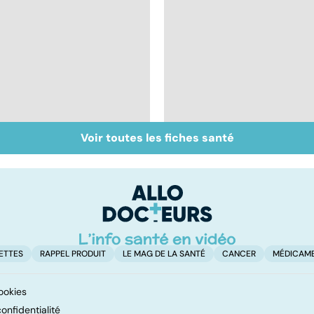
Voir toutes les fiches santé
Inflammation des
Suicide : prévenir le
amygdales : que faire
passage à l'acte
en cas d'angine ?
ETTES
RAPPEL PRODUIT
LE MAG DE LA SANTÉ
CANCER
MÉDICAM
ookies
onfidentialité