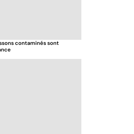
issons contaminés sont
ance