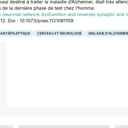
ssi destiné à traiter la maladie d’Alzheimer, était très atte
ors de la dernière phase de test chez l’homme.
neuronal network dysfunction and reverses synaptic and cog
012. Doi : 10.1073/pnas.1121081109
ANTIÉPILEPTIQUE
CERVEAU ET NEUROLOGIE
MALADIE D'ALZHEIME