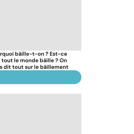
rquoi bâille-t-on ? Est-ce
 tout le monde bâille ? On
s dit tout sur le bâillement