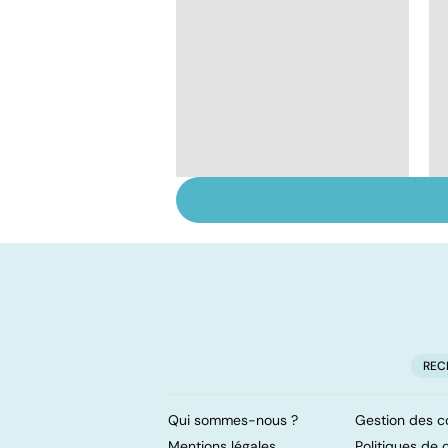
Narcolepsie : des
crises de sommeil
involontaires
REC
Qui sommes-nous ?
Gestion des c
Mentions légales
Politiques de c