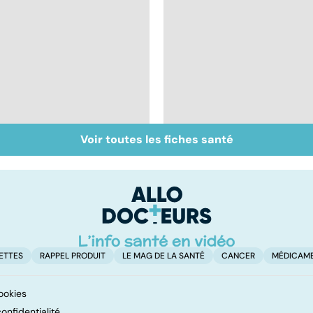
Voir toutes les fiches santé
Maladie de
Épilepsie : quelles
Huntington : une
origines, quels
affection
traitements ?
neurologique
incurable
ETTES
RAPPEL PRODUIT
LE MAG DE LA SANTÉ
CANCER
MÉDICAM
ookies
onfidentialité