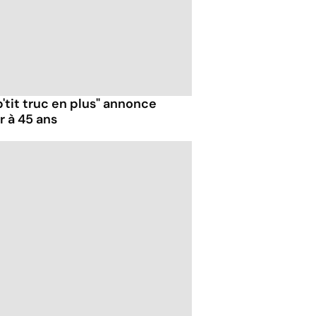
p'tit truc en plus" annonce
r à 45 ans