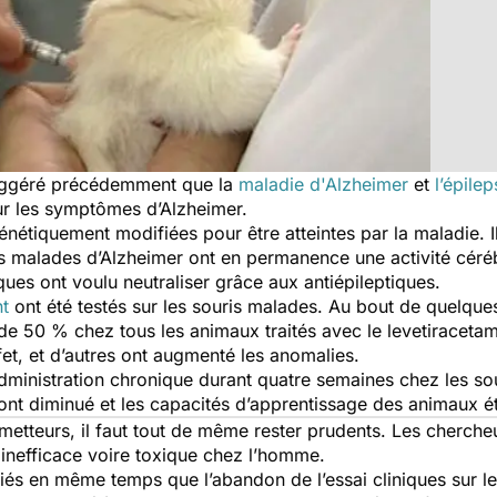
suggéré précédemment que la
maladie d'Alzheimer
et
l’épilep
sur les symptômes d’Alzheimer.
 génétiquement modifiées pour être atteintes par la maladie. I
es malades d’Alzheimer ont en permanence une activité céréb
iques ont voulu neutraliser grâce aux antiépileptiques.
nt
ont été testés sur les souris malades. Au bout de quelque
é de 50 % chez tous les animaux traités avec le levetiraceta
fet, et d’autres ont augmenté les anomalies.
administration chronique durant quatre semaines chez les sou
nt diminué et les capacités d’apprentissage des animaux ét
etteurs, il faut tout de même rester prudents. Les cherche
r inefficace voire toxique chez l’homme.
bliés en même temps que l’abandon de l’essai cliniques sur 