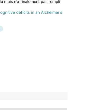
ndu mais n’a finalement pas rempli
nitive deficits in an Alzheimer’s
R