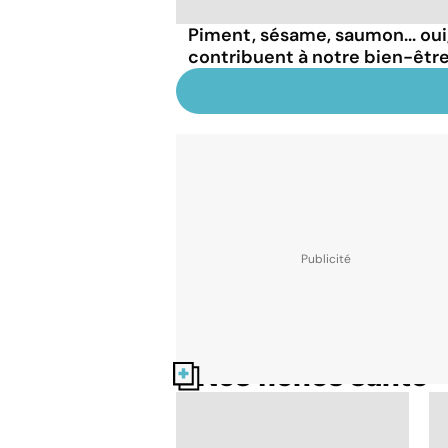
Piment, sésame, saumon... oui
contribuent à notre bien-être
Nos fiches santé