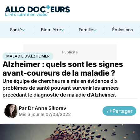
Santé
Bien-être
Famille
Émissions
Accueil
Santé
Maladies
Maladie d'Alzheimer
MALADIE D'ALZHEIMER
Alzheimer : quels sont les signes
avant-coureurs de la maladie ?
Une équipe de chercheurs a mis en évidence dix
problèmes de santé pouvant survenir les années
précédant le diagnostic de maladie d’Alzheimer.
Par
Dr Anne Sikorav
Partager
Mis à jour le
07/03/2022