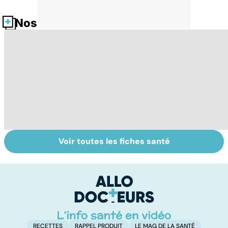
Nos fiches santé
Voir toutes les fiches santé
Tout savoir sur
Inflammation des
Su
les infections
amygdales : que
le
pulmonaires
faire en cas
l'
d'angine ?
RECETTES
RAPPEL PRODUIT
LE MAG DE LA SANTÉ