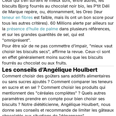
Ceux qui s’en sortent le mieux sont, entre autres, les
biscuits Bjorg fourrés au chocolat noir bio, les P’tit Déli
de Marque repère, ou, étonnamment, les Oreo (leur
teneur en fibres
est faible, mais ils ont un bon score pour
tous les autres critères).
60 Millions
alerte par ailleurs sur
la
présence d’huile de palme
dans plusieurs références,
et sur les grandes quantités de sel, qui est
"
omniprésent
".
Pour être sûr de ne pas commettre d’impair, "
mieux vaut
choisir les biscuits secs
", affirme la revue. Ceux-ci sont
en effet généralement moins sucrés que les biscuits
fourrés au chocolat ou aux fruits.
Les conseils d’Angélique Houlbert
Comment choisir des goûters sans additifs alimentaires
ou sans sucres ajoutés ? Comment comparer les teneurs
en sucre et en sel ? Comment choisir les produits qui
mentionnent des "céréales complètes" ? Quels autres
paramètres prendre en compte pour bien choisir ses
biscuits ? Notre diététicienne, Angélique Houlbert, nous
donne ses conseils et recommande de limiter les gâteaux
chocolatés aux situations de "
dépannage
".