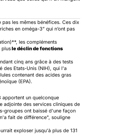
e pas les mêmes bénéfices. Ces dix
“riches en
omé
ga-3
” qui n’ont pas
ation
)**, les compléments
 plus
le déclin de fonctions
ndant cinq ans grâce à des tests
té des Etats-Unis (NIH), qui l'a
élules contenant des acides gras
énoïque (EPA).
3
apportent un quelconque
ce adjointe des services cliniques de
ous-groupes ont baissé d'une façon
a fait de différence", souligne
rrait exploser jusqu'à plus de 131