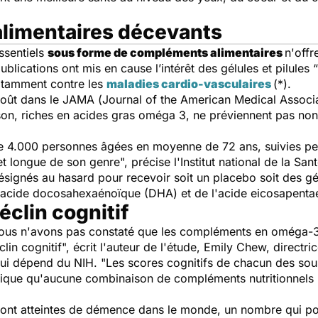
limentaires décevants
ssentiels
sous forme de compléments alimentaires
n'offr
lications ont mis en cause l’intérêt des gélules et pilules 
notamment contre les
maladies cardio-vasculaires
(*).
août dans le
JAMA
(
Journal of the American Medical Associ
sson, riches en acides gras oméga 3, ne préviennent pas non
de 4.000 personnes âgées en moyenne de 72 ans, suivies pe
et longue de son genre", précise l'Institut national de la San
désignés au hasard pour recevoir soit un placebo soit des g
l'acide docosahexaénoïque (DHA) et de l'acide eicosapenta
déclin cognitif
nous n'avons pas constaté que les compléments en
omé
ga-
lin cognitif", écrit l'auteur de l'étude, Emily Chew, directri
, qui dépend du NIH. "Les scores cognitifs de chacun des s
dique qu'aucune combinaison de compléments nutritionnels n'
ont atteintes de démence dans le monde, un nombre qui pou