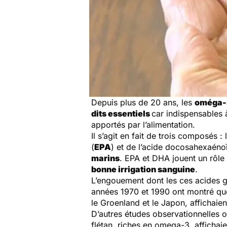
Depuis plus de 20 ans, les
oméga-
dits
essentiels
car indispensables 
apportés par l’alimentation.
Il s’agit en fait de trois composés : 
(
EPA
) et de l’acide docosahexaéno
marins
. EPA et DHA jouent un rôle
bonne irrigation sanguine
.
L’engouement dont les ces acides gra
années 1970 et 1990 ont montré que
le Groenland et le Japon, affichaie
D’autres études observationnelles
flétan, riches en
omega-3
, afficha