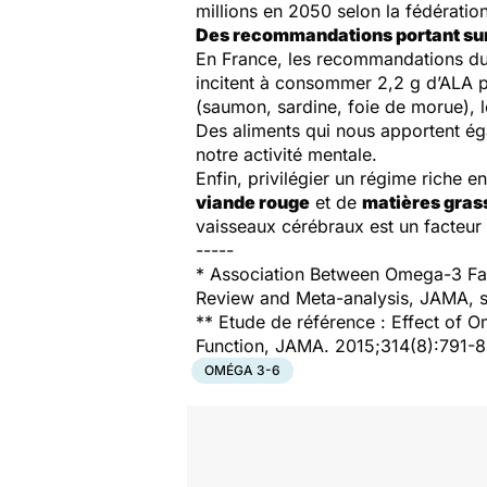
millions en 2050 selon la fédération
Des recommandations portant sur
En France, les recommandations du 
incitent à consommer 2,2 g d’ALA p
(saumon, sardine, foie de morue), 
Des aliments qui nous apportent ég
notre activité mentale.
Enfin, privilégier un régime riche e
viande rouge
et de
matières gras
vaisseaux cérébraux est un facteur 
-----
* Association Between Omega-3 Fat
Review and Meta-analysis, JAMA, 
** Etude de référence :
Effect of O
Function
, JAMA. 2015;314(8):791-
OMÉGA 3-6