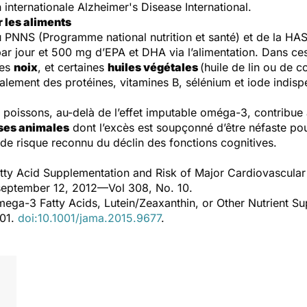
 internationale Alzheimer's Disease International.
 les aliments
PNNS (Programme national nutrition et santé) et de la HAS
ar jour et 500 mg d’EPA et DHA via l’alimentation. Dans ces
les
noix
, et certaines
huiles végétales
(huile de lin ou de 
alement des protéines, vitamines B, sélénium et iode indi
n poissons, au-delà de l’effet imputable
omé
ga-3
, contribue
ses animales
dont l’excès est soupçonné d’être néfaste pour
de risque reconnu du déclin des fonctions cognitives.
ty Acid Supplementation and Risk of Major Cardiovascular
september 12, 2012—Vol 308, No. 10.
mega-3 Fatty Acids, Lutein/Zeaxanthin, or Other Nutrient S
801.
doi:10.1001/jama.2015.9677
.