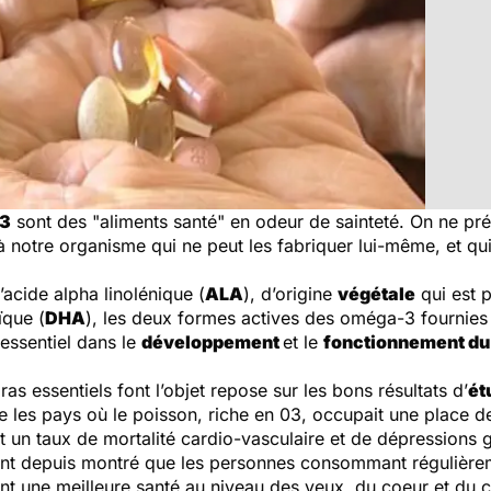
3
sont des "aliments santé" en odeur de sainteté. On ne p
à notre organisme qui ne peut les fabriquer lui-même, et q
l’acide alpha linolénique (
ALA
), d’origine
végétale
qui est 
ïque (
DHA
), les deux formes actives des oméga-3 fournies
 essentiel dans le
développement
et le
fonctionnement du
s essentiels font l’objet repose sur les bons résultats d’
ét
 les pays où le poisson, riche en 03, occupait une place d
nt un taux de mortalité cardio-vasculaire et de dépressions 
 ont depuis montré que les personnes consommant régulièr
ient une meilleure santé au niveau des yeux, du coeur et du