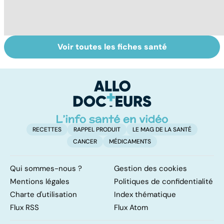
Voir toutes les fiches santé
Le magnésium,
Intestin irritable :
Al
un oligo-élément
le régime
pé
vital
FODMAP, une
solution ?
RECETTES
RAPPEL PRODUIT
LE MAG DE LA SANTÉ
CANCER
MÉDICAMENTS
Qui sommes-nous ?
Gestion des cookies
Mentions légales
Politiques de confidentialité
Charte d'utilisation
Index thématique
Flux RSS
Flux Atom