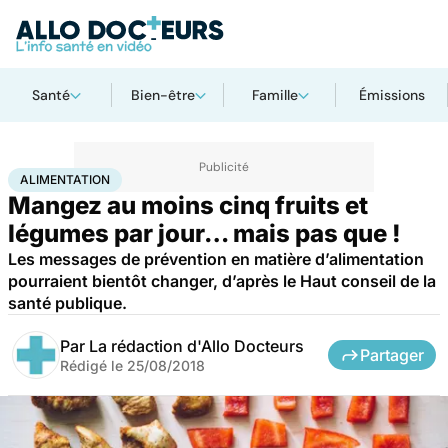
Santé
Bien-être
Famille
Émissions
Accueil
Bien-être
Nutrition
Alimentation
ALIMENTATION
Mangez au moins cinq fruits et
légumes par jour… mais pas que !
Les messages de prévention en matière d’alimentation
pourraient bientôt changer, d’après le Haut conseil de la
santé publique.
Par
La rédaction d'Allo Docteurs
Partager
Rédigé le
25/08/2018