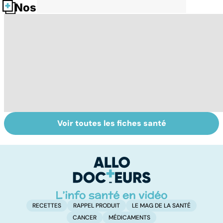
Nos fiches santé
Voir toutes les fiches santé
Tout savoir sur le
Staphylocoque
L
cerveau
doré : une
u
bactérie sous
vi
surveillance
RECETTES
RAPPEL PRODUIT
LE MAG DE LA SANTÉ
CANCER
MÉDICAMENTS