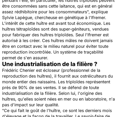
pendant l'été, en particulier, les huîtres triploïdes peuvent
être consommées sans cette laitance, qui est en général
assez rédhibitoire pour les consommateurs
", explique
Sylvie Lapègue, chercheuse en génétique à l'Ifremer.
L'intérêt de cette huître est avant tout économique. Les
huîtres tétraploïdes sont des super-géniteurs, vendues
pour fabriquer des huîtres triploïdes. Seul l'Ifremer est
autorisé à les créer. Ces huîtres mâles ne doivent jamais
être en contact avec le milieu naturel pour éviter toute
reproduction incontrôlée. Un système de traçabilité
permet de s'en assurer.
Une industrialisation de la filière ?
Frédéric Chenier est écloseur (professionnel de la
reproduction des huîtres), il fournit aux ostréiculteurs du
monde entier des naissains. Les triploïdes représentent
près de 90% de ses ventes. Il se défend de toute
industrialisation de la filière. Selon lui, l'origine des
huîtres, qu'elles soient nées en mer ou en laboratoire, n'a
pas d'impact sur leur qualité.
"Ce qui fait le goût de l'huître, ce sont les derniers mois
d'élevage et la façon de la travailler. Le savoir-faire de