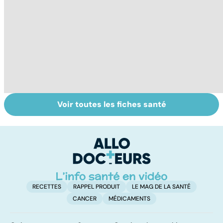
Voir toutes les fiches santé
Violences
Comment tenir
L
sexuelles :
ses bonnes
u
comment s'en
résolutions
vi
remettre ?
RECETTES
RAPPEL PRODUIT
LE MAG DE LA SANTÉ
CANCER
MÉDICAMENTS