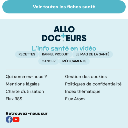
Voir toutes les fiches santé
Tout savoir sur
Inflammation des
Su
les infections
amygdales : que
le
pulmonaires
faire en cas
l'
d'angine ?
RECETTES
RAPPEL PRODUIT
LE MAG DE LA SANTÉ
CANCER
MÉDICAMENTS
Qui sommes-nous ?
Gestion des cookies
Mentions légales
Politiques de confidentialité
Charte d'utilisation
Index thématique
Flux RSS
Flux Atom
Retrouvez-nous sur