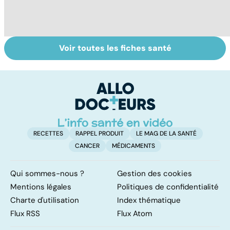
Voir toutes les fiches santé
Tout savoir sur
Inflammation des
Su
les infections
amygdales : que
le
pulmonaires
faire en cas
l'
d'angine ?
RECETTES
RAPPEL PRODUIT
LE MAG DE LA SANTÉ
CANCER
MÉDICAMENTS
Qui sommes-nous ?
Gestion des cookies
Mentions légales
Politiques de confidentialité
Charte d'utilisation
Index thématique
Flux RSS
Flux Atom