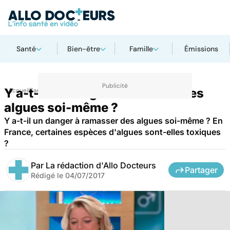
Santé
Bien-être
Famille
Émissions
Y a-t-il un danger à ramasser des
Accueil
Santé
algues soi-même ?
Y a-t-il un danger à ramasser des algues soi-même ? En
France, certaines espèces d'algues sont-elles toxiques
?
Par
La rédaction d'Allo Docteurs
Partager
Rédigé le
04/07/2017