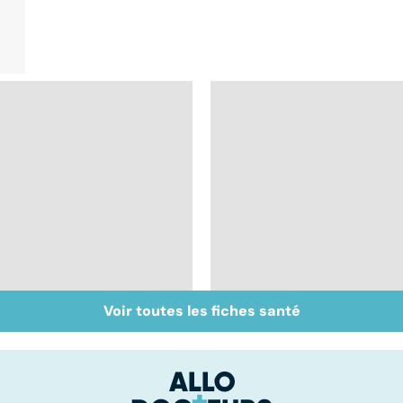
Voir toutes les fiches santé
Perturbateurs
Pollution : quand le
endocriniens : une
danger vient de
menace pour notre
l'intérieur
santé