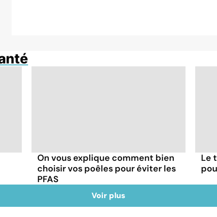
anté
On vous explique comment bien
Le 
choisir vos poêles pour éviter les
pou
PFAS
Voir plus