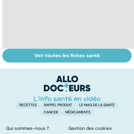
Voir toutes les fiches santé
Les agrumes et
Comment tenir
Al
leurs bienfaits
ses bonnes
m
pour la santé
résolutions
t
p
RECETTES
RAPPEL PRODUIT
LE MAG DE LA SANTÉ
CANCER
MÉDICAMENTS
Qui sommes-nous ?
Gestion des cookies