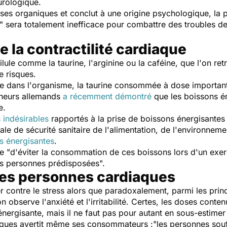
urologique.
uses organiques et conclut à une origine psychologique, la
ss" sera totalement inefficace pour combattre des troubles de 
 la contractilité cardiaque
ilule comme la taurine, l'arginine ou la caféine, que l'on re
e risques.
le dans l'organisme, la taurine consommée à dose important
cheurs allemands
a récemment démontré
que les boissons é
e.
 indésirables
rapportés à la prise de boissons énergisant
le de sécurité sanitaire de l'alimentation, de l'environnemen
es énergisantes
.
le "d'éviter la consommation de ces boissons lors d'un exer
es personnes prédisposées".
les personnes cardiaques
er contre le stress alors que paradoxalement, parmi les pr
 observe l'anxiété et l'irritabilité. Certes, les doses conten
ergisante, mais il ne faut pas pour autant en sous-estimer 
aques avertit même ses consommateurs :"les personnes sou