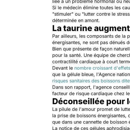
liée à un problème hormonal ou ne
Si le médecin élimine toutes les ca
"stimuler" ou "lutter contre le stre
déterminée en amont.
La taurine augmente
Par ailleurs, les composants de la p
énergisantes, ne sont pas dénués d
Bien que présente de façon naturel
pour la santé. Une équipe de cher
contractilité cardiaque à court term
Devant le
nombre croissant d'effets
que la gélule bleue, l'Agence nationa
risques sanitaires des boissons dit
Dans son rapport, l'agence conseil
facteur de risque cardiaque chez l
Déconseillée pour 
La pilule de l'amour promet de lutt
la prise de boissons énergisantes, on
que dans une cannette de boisson én
La notice de ces gélules aphrodisi