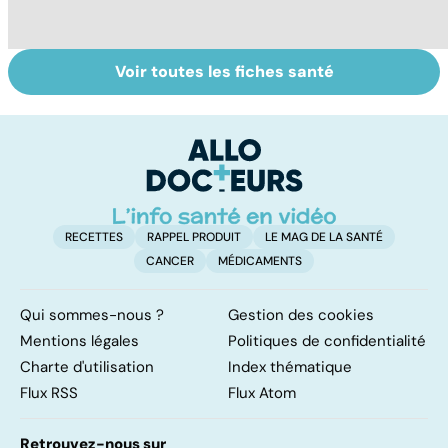
Voir toutes les fiches santé
Violences
Tout savoir sur
I
sexuelles :
les infections
a
comment s'en
pulmonaires
fa
remettre ?
d'
RECETTES
RAPPEL PRODUIT
LE MAG DE LA SANTÉ
CANCER
MÉDICAMENTS
Qui sommes-nous ?
Gestion des cookies
Mentions légales
Politiques de confidentialité
Charte d'utilisation
Index thématique
Flux RSS
Flux Atom
Retrouvez-nous sur