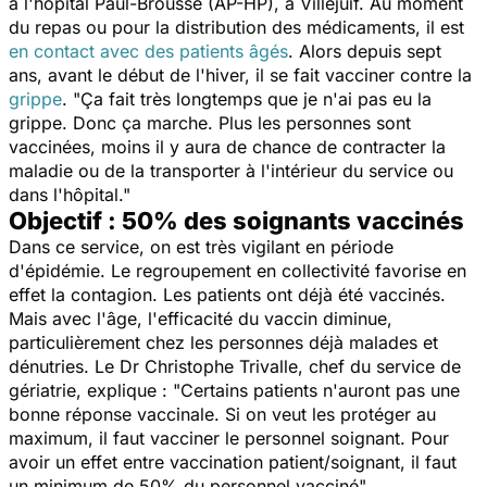
à l'hôpital Paul-Brousse (AP-HP), à Villejuif. Au moment
du repas ou pour la distribution des médicaments, il est
en contact avec des patients âgés
. Alors depuis sept
ans, avant le début de l'hiver, il se fait vacciner contre la
grippe
. "
Ça fait très longtemps que je n'ai pas eu la
grippe. Donc ça marche. Plus les personnes sont
vaccinées, moins il y aura de chance de contracter la
maladie ou de la transporter à l'intérieur du service ou
dans l'hôpital."
Objectif : 50% des soignants vaccinés
Dans ce service, on est très vigilant en période
d'épidémie. Le regroupement en collectivité favorise en
effet la contagion. Les patients ont déjà été vaccinés.
Mais avec l'âge, l'efficacité du vaccin diminue,
particulièrement chez les personnes déjà malades et
dénutries. Le Dr Christophe Trivalle, chef du service de
gériatrie, explique : "
Certains patients n'auront pas une
bonne réponse vaccinale. Si on veut les protéger au
maximum, il faut vacciner le personnel soignant. Pour
avoir un effet entre vaccination patient/soignant, il faut
un minimum de 50% du personnel vacciné".