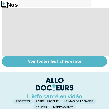
Nos fiches santé
Voir toutes les fiches santé
Centenaires, des
Personnes
Q
exemples de
âgées : faire face
le
longévité
à la perte
d'autonomie
RECETTES
RAPPEL PRODUIT
LE MAG DE LA SANTÉ
CANCER
MÉDICAMENTS