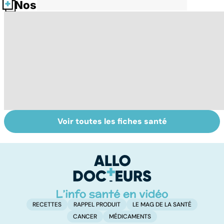
Nos fiches santé
Voir toutes les fiches santé
Tout savoir sur
Votre santé en
M
les virus
vacances
ér
c
r
RECETTES
RAPPEL PRODUIT
LE MAG DE LA SANTÉ
CANCER
MÉDICAMENTS