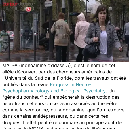
MAO-A (monoamine oxidase A), c'est le nom de cet
allèle découvert par des chercheurs américains de
l'Université du Sud de la Floride, dont les travaux ont été
publiés dans la revue
Progress in Neuro-
Psychopharmacology and Biological Psychiatry
. Un
"gêne du bonheur" qui empêcherait la destruction des
neurotransmetteurs du cerveau associés au bien-être,
comme la sérotonine, ou la dopamine, que l'on retrouve
dans certains antidépresseurs, ou dans certaines
drogues. L'effet peut être comparé au principe actif de
l'ecstasy, le MDMA, qui a pour action de libérer une