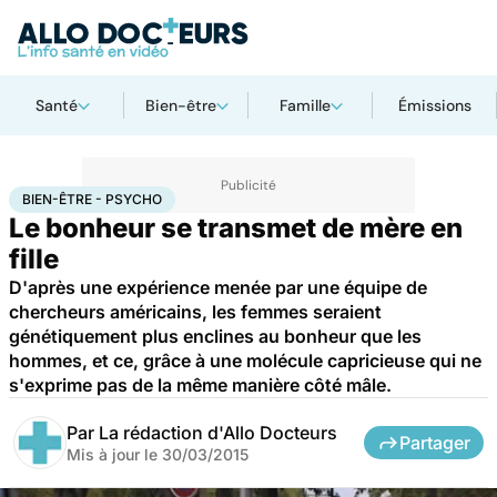
Santé
Bien-être
Famille
Émissions
Accueil
Santé
Maladies
Bien-être - Psycho
BIEN-ÊTRE - PSYCHO
Le bonheur se transmet de mère en
fille
D'après une expérience menée par une équipe de
chercheurs américains, les femmes seraient
génétiquement plus enclines au bonheur que les
hommes, et ce, grâce à une molécule capricieuse qui ne
s'exprime pas de la même manière côté mâle.
Par
La rédaction d'Allo Docteurs
Partager
Mis à jour le
30/03/2015