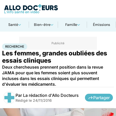
Santé
Bien-être
Famille
Émissions
Accueil
Santé
Maladies
Recherche
RECHERCHE
Les femmes, grandes oubliées des
essais cliniques
Deux chercheuses prennent position dans la revue
JAMA pour que les femmes soient plus souvent
incluses dans les essais cliniques qui permettent
d'évaluer les médicaments.
Par
La rédaction d'Allo Docteurs
Partager
Rédigé le
24/11/2016