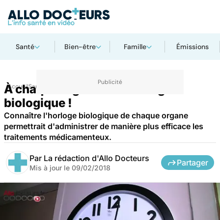
Santé
Bien-être
Famille
Émissions
À chaque organe son horloge
Accueil
Santé
Maladies
biologique !
Connaître l'horloge biologique de chaque organe
permettrait d'administrer de manière plus efficace les
traitements médicamenteux.
Par
La rédaction d'Allo Docteurs
Partager
Mis à jour le
09/02/2018