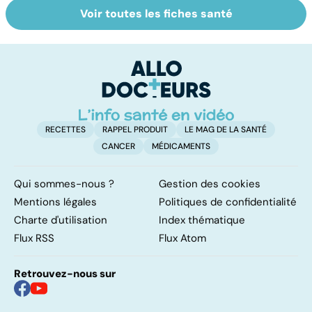
Voir toutes les fiches santé
Tout savoir sur
Inflammation des
Su
les infections
amygdales : que
le
pulmonaires
faire en cas
l'
d'angine ?
RECETTES
RAPPEL PRODUIT
LE MAG DE LA SANTÉ
CANCER
MÉDICAMENTS
Qui sommes-nous ?
Gestion des cookies
Mentions légales
Politiques de confidentialité
Charte d'utilisation
Index thématique
Flux RSS
Flux Atom
Retrouvez-nous sur