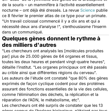
de la souris – un mammifère à l’activité essentiellement
nocturne – ont déjà été dressés. La revue
Science
publie
ce 8 février le premier atlas de ce type pour un primate.
"
Un travail colossal commencé il y a dix ans et qui a
nécessité deux ans d’analyse
!", s’enthousiasme l’Inserm
dans un communiqué.
Quelques gènes donnent le rythme à
des milliers d'autres
"
Les chercheurs ont analysés les [molécules produites
par] plus de 25.000 gènes de 64 organes et tissus,
toutes les deux heures et pendant vingt-quatre heures
",
détaille l’institut. "
Les organes principaux ont été passés
au crible ainsi que différentes régions du cerveau
".
Les auteurs de l'étude ont constaté "que 80% des gènes
exprimés de façon cyclique codent pour des protéines
assurant des fonctions essentielles de la vie des cellules,
comme l’élimination des déchets, la réplication et la
réparation de l’ADN, le métabolisme, etc".
Les chercheurs ont été surpris de constater que les 13
gènes connus de l’horloge biologique, n’étaient pas tous