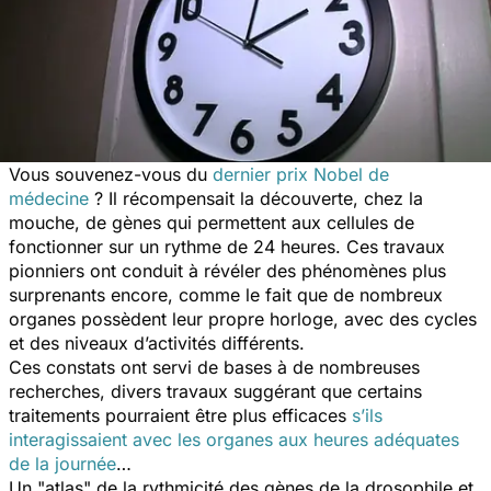
Vous souvenez-vous du
dernier prix Nobel de
médecine
? Il récompensait la découverte, chez la
mouche, de gènes qui permettent aux cellules de
fonctionner sur un rythme de 24 heures. Ces travaux
pionniers ont conduit à révéler des phénomènes plus
surprenants encore, comme le fait que de nombreux
organes possèdent leur propre horloge, avec des cycles
et des niveaux d’activités différents.
Ces constats ont servi de bases à de nombreuses
recherches, divers travaux suggérant que certains
traitements pourraient être plus efficaces
s’ils
interagissaient avec les organes aux heures adéquates
de la journée
…
Un "atlas" de la rythmicité des gènes de la drosophile et