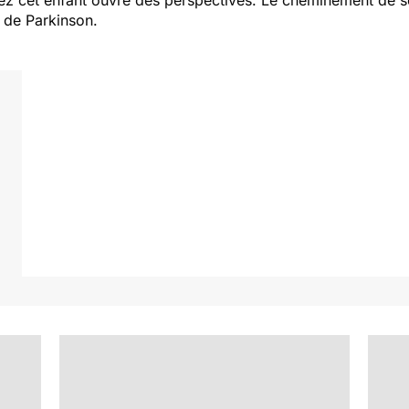
hez cet enfant ouvre des perspectives. Le cheminement de so
e de Parkinson.