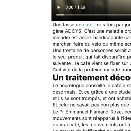
Une tasse de
café
, trois fois par jo
gène ADCY5. C’est une maladie orp
maladie est assez handicapante car
marcher, faire du vélo ou même écr
Une trentaine de personnes serait a
le seul produit qui fait disparaîtr
suivante : le café vient se fixer su
l’activité de la protéine malade pou
Un traitement déco
Le neurologue conseille le café à se
désormais. Et ce grâce à une étude
et ils se sont trompés, et ont achet
Et celui ne savait pas non plus que 
Le Pr Emmanuel Flamand-Roze, neuro
mouvements sont réapparus à l’ident
du vrai café, les mouvements ont 