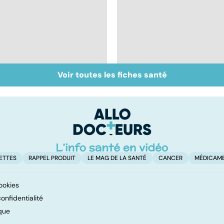
Voir toutes les fiches santé
Anémie : symptômes,
Exostose osseuse :
causes et
des bosses sous la
traitements
peau
ETTES
RAPPEL PRODUIT
LE MAG DE LA SANTÉ
CANCER
MÉDICAM
ookies
onfidentialité
que