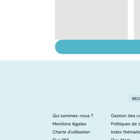
Le lupus, une maladie
complexe
REC
Qui sommes-nous ?
Gestion des c
Mentions légales
Politiques de c
Charte d'utilisation
Index thémati
Flux RSS
Flux Atom