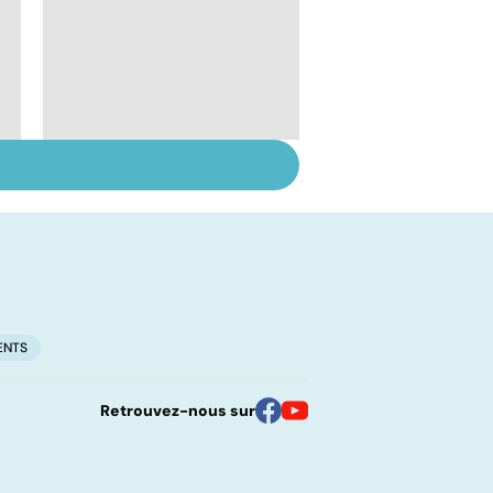
Myopathie de
Duchenne : la
myopathie de
l'enfant la plus
fréquente
ENTS
Retrouvez-nous sur