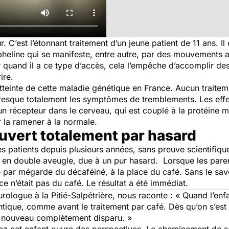
ur. C’est l’étonnant traitement d’un jeune patient de 11 ans. Il
heline qui se manifeste, entre autre, par des mouvements 
 quand il a ce type d’accès, cela l’empêche d’accomplir d
ire.
tteinte de cette maladie génétique en France. Aucun traitem
e presque totalement les symptômes de tremblements. Les eff
r un récepteur dans le cerveau, qui est couplé à la protéine m
r la ramener à la normale.
uvert totalement par hasard
s patients depuis plusieurs années, sans preuve scientifique 
 en double aveugle, due à un pur hasard. Lorsque les pare
é par mégarde du décaféiné, à la place du café. Sans le savo
ce n’était pas du café. Le résultat a été immédiat.
logue à la Pitié-Salpétrière, nous raconte : « Quand l’enfa
ique, comme avant le traitement par café. Dès qu’on s’est ap
à nouveau complètement disparu. »