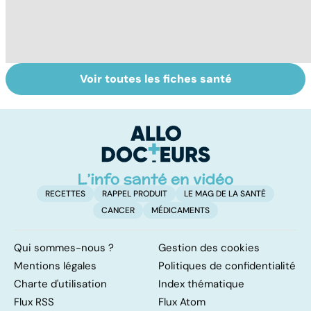
Voir toutes les fiches santé
Tout savoir sur
Inflammation des
Su
les infections
amygdales : que
le
pulmonaires
faire en cas
l'
d'angine ?
RECETTES
RAPPEL PRODUIT
LE MAG DE LA SANTÉ
CANCER
MÉDICAMENTS
Qui sommes-nous ?
Gestion des cookies
Mentions légales
Politiques de confidentialité
Charte d'utilisation
Index thématique
Flux RSS
Flux Atom