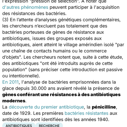
l'expression "pression de sélection". A noter que
d'autres phénomènes
peuvent participer à l'acquisition
des résistances des bactéries.
(3) En l’attente d’analyses génétiques complémentaires,
les chercheurs n’excluent pas totalement que des
bactéries porteuses de gènes de résistance aux
antibiotiques, issues des groupes exposés aux
antibiotiques, aient atteint le village amérindien isolé "par
une chaîne de contacts humains ou le commerce
d’objets". Les chercheurs notent que, suite à cette étude,
des antibiotiques "ont été introduits auprès de cette
population" (sans préciser cette introduction est passive
ou intentionnelle).
En 2011
, l'analyse de bactéries emprisonnées dans la
glace depuis 30.000 ans avaient révélé la présence de
gènes conférant une résistances à des antibiotiques
modernes
.
La
découverte du premier antibiotique
, la
pénicilline
,
date de 1929. Les premières
bactéries résistantes
aux
antibiotiques sont identifiées dès les années 1940.
ANTIBIOTIQUES
RECHERCHE