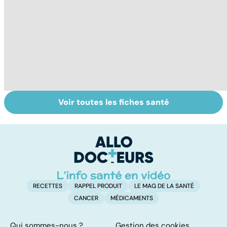
Voir toutes les fiches santé
Légionellose, une
Tout savoir sur le
S
infection
cerveau
do
pulmonaire
b
parfois mortelle
su
RECETTES
RAPPEL PRODUIT
LE MAG DE LA SANTÉ
CANCER
MÉDICAMENTS
Qui sommes-nous ?
Gestion des cookies