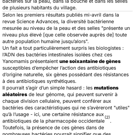
bactéries sur la peau, dans la bouche et dans les selles
de plusieurs habitants du village.
Selon les premiers résultats publiés mi-avril dans la
revue
Science Advances
, la diversité bactérienne
mesurée au niveau de la peau et des selles "présente un
niveau plus élevé [que celle observée auprès de] toute
autre population humaine jusqu’alors".
Un fait a tout particulièrement surpris les biologistes :
l’ADN des bactéries intestinales isolées chez ces
Yanomamis présentaient
une soixantaine de gènes
susceptibles d’empêcher l’action des antibiotiques
d’origine naturelle, six gènes possédant des résistances
à des antibiotiques synthétiques.
Il pourrait s’agir d’un simple hasard : les
mutations
aléatoires
de leur génome, qui peuvent survenir à
chaque division cellulaire, peuvent conférer aux
bactéries des caractéristiques qui ne s’avèreront "utiles"
qu’à l’usage - ici, une certaine résistance aux
(2)
antibiotiques de la pharmacopée occidentale
.
Toutefois, la présence de ces gènes dans de
nombreuses bactéries pourrait signifier que des