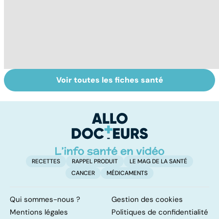
Voir toutes les fiches santé
Comment
Accident
To
maîtriser le
vasculaire
c
bégaiement ?
cérébral : l'enfant
également
touché
RECETTES
RAPPEL PRODUIT
LE MAG DE LA SANTÉ
CANCER
MÉDICAMENTS
Qui sommes-nous ?
Gestion des cookies
Mentions légales
Politiques de confidentialité