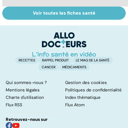
Voir toutes les fiches santé
Tout savoir sur
Inflammation des
Su
les infections
amygdales : que
le
pulmonaires
faire en cas
l'
d'angine ?
RECETTES
RAPPEL PRODUIT
LE MAG DE LA SANTÉ
CANCER
MÉDICAMENTS
Qui sommes-nous ?
Gestion des cookies
Mentions légales
Politiques de confidentialité
Charte d'utilisation
Index thématique
Flux RSS
Flux Atom
Retrouvez-nous sur