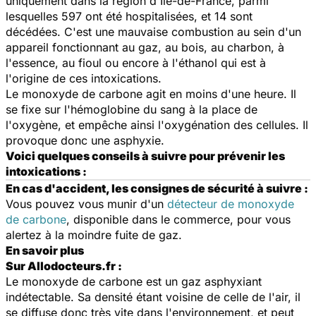
uniquement dans la région d'Ile-de-France, parmi
lesquelles 597 ont été hospitalisées, et 14 sont
décédées. C'est une mauvaise combustion au sein d'un
appareil fonctionnant au gaz, au bois, au charbon, à
l'essence, au fioul ou encore à l'éthanol qui est à
l'origine de ces intoxications.
Le monoxyde de carbone agit en moins d'une heure. Il
se
fixe sur l'hémoglobine du sang à la place de
l'oxygène, et empêche ainsi l'oxygénation des cellules. Il
provoque donc une asphyxie.
Voici quelques conseils à suivre pour prévenir les
intoxications :
En cas d'accident, les consignes de sécurité à suivre :
Vous pouvez vous munir d'un
détecteur de monoxyde
de carbone
, disponible dans le commerce, pour vous
alertez à la moindre fuite de gaz.
En savoir plus
Sur Allodocteurs.fr :
Le monoxyde de carbone est un gaz asphyxiant
indétectable. Sa densité étant voisine de celle de l'air, il
se diffuse donc très vite dans l'environnement, et peut