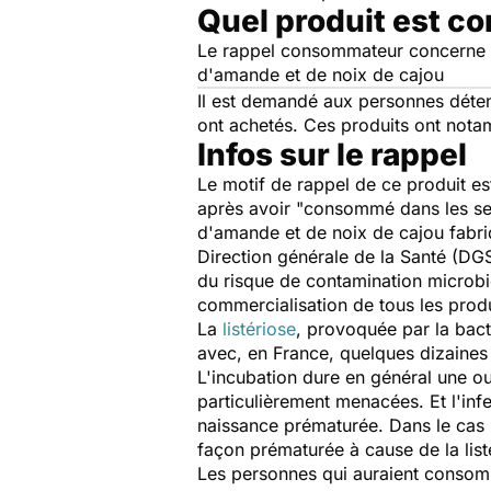
Quel produit est c
Le rappel consommateur concerne to
d'amande et de noix de cajou
Il est demandé aux personnes déten
ont achetés. Ces produits ont not
Infos sur le rappel
Le motif de rappel de ce produit es
après avoir "
consommé dans les sema
d'amande et de noix de cajou fabr
Direction générale de la Santé (DGS
du risque de contamination microbio
commercialisation de tous les produ
La
listériose
, provoquée par la bac
avec, en France, quelques dizaines
L'incubation dure en général une o
particulièrement menacées. Et l'inf
naissance prématurée. Dans le cas 
façon prématurée à cause de la list
Les personnes qui auraient consommé