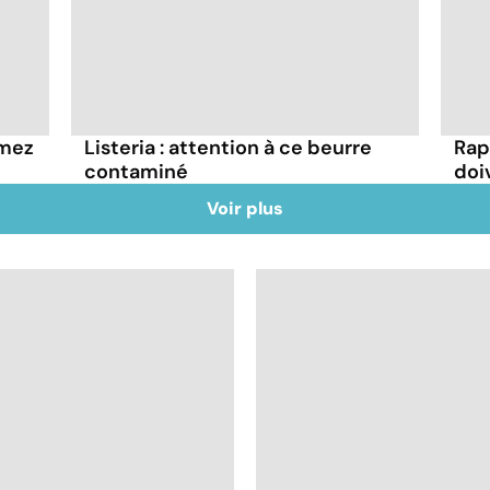
mmez
Listeria : attention à ce beurre
Rap
contaminé
doi
Voir plus