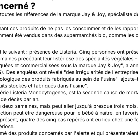
oncerné ?
utes les références de la marque Jay & Joy, spécialiste d
ant ces produits de ne pas les consommer et de les rapporte
amment été vendus dans des supermarchés bio, comme les c
t le suivant : présence de Listeria. Cinq personnes ont prés
ines précédant leur listériose des spécialités végétales – 
iquées et commercialisées sous la marque Jay & Joy
", a a
). Des enquêtes ont révélé "
des irrégularités de l'entrepri
logique des produits fabriqués au sein de l'usine
", ajoute-
its stockés et fabriqués dans l'usine
".
térie
Listeria Monocytogenes,
est la seconde cause de mortal
 de décès par an.
u deux semaines, mais peut aller jusqu'à presque trois moi
ection peut être dangereuse pour le bébé à naître, en favori
présent, quatre des cinq cas repérés ont eu lieu chez une
ériose.
 des produits concernés par l'alerte et qui présenteraient