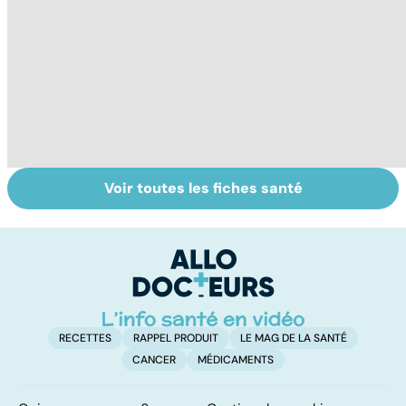
Voir toutes les fiches santé
La main, un outil
Prévenir les
Br
utile mais fragile
intoxications au
e
monoxyde de
g
carbone
RECETTES
RAPPEL PRODUIT
LE MAG DE LA SANTÉ
CANCER
MÉDICAMENTS