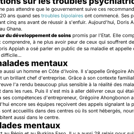
tions sur les troubles psychiatr
e pas attendre que le gouvernement suive ces recommandat
it 20 ans quand ses
troubles bipolaires
ont commencé. Ses pa
t cinq ans avant de réussir à s'enfuir. Aujourd'hui, Doris 
 au Ghana.
eur du développement de soins
promis par l'Etat. Elle com
ux comprendre, à ne plus avoir peur de ceux qui souffrent d
ris Appiah a osé parler en public de sa maladie et appelle d
 difficile…
 malades mentaux
tte aussi un homme en Côte d'Ivoire. Il s'appelle Grégoire A
it un brillant chef d'entreprise. Grâce à son contexte familial
preuve l'a rendu beaucoup plus sensible à la réalité des ma
t dans les rues. Puis il s'est mis à aller délivrer ceux qui ét
 à ses compétences d'entrepreneur, Grégoire Ahongbonon a 
d'hui encore ses équipes reçoivent des appels signalant la
és sont accueillis dans des centres où ils sont hébergés, no
bitent aussi dans le centre.
alades mentaux
t au Bénin et au Burkina Faso. Il y a aussi 28 relais pour sui