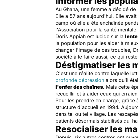
Informer les popula
Au Ghana, une femme a décidé de n
Elle a 57 ans aujourd'hui. Elle ava
camp où elle a été enchaînée pendan
l'Association pour la santé mentale
Doris Appiah est lucide sur la
lent
la population pour les aider à mie
changer l'image de ces troubles, Do
société à le faire aussi, ce qui reste
Déstigmatiser les
C'est une réalité contre laquelle lu
profonde dépression
alors qu'il éta
l'enfer des chaînes
. Mais cette é
recueillir et à aider ceux qui erraien
Pour les prendre en charge, grâce
structure d'accueil en 1994. Aujour
dans tel ou tel village. Les rescap
patients désormais stabilisés qui ha
Resocialiser les m
Depuis, six autres centres ont ouver