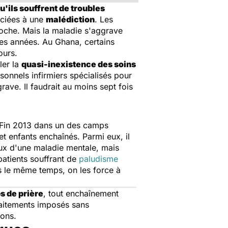
'ils souffrent de troubles
ociées à une
malédiction
. Les
roche. Mais la maladie s'aggrave
des années. Au Ghana, certains
ours.
ler la
quasi-inexistence des soins
onnels infirmiers spécialisés pour
rave. Il faudrait au moins sept fois
. Fin 2013 dans un des camps
t enfants enchaînés. Parmi eux, il
eux d'une maladie mentale, mais
patients souffrant de
paludisme
ans le même temps, on les force à
 de prière
, tout enchaînement
traitements imposés sans
ions.