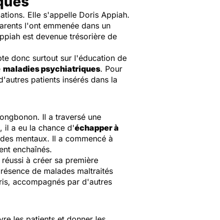
iques
ions. Elle s'appelle Doris Appiah.
rents l'ont emmenée dans un
Appiah est devenue trésorière de
pte donc surtout sur l'éducation de
e
maladies psychiatriques
. Pour
'autres patients insérés dans la
hongbonon. Il a traversé une
, il a eu la chance d'
échapper à
lades mentaux. Il a commencé à
aient enchaînés.
réussi à créer sa première
 présence de malades maltraités
urris, accompagnés par d'autres
vre les patients et donner les