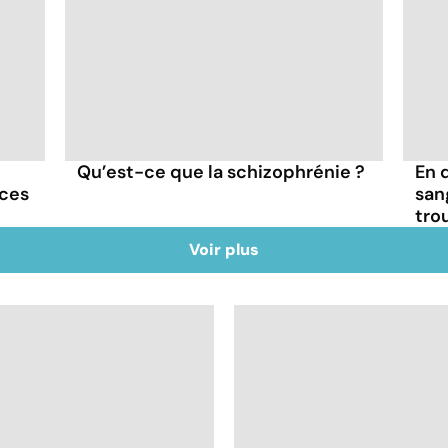
Qu’est-ce que la schizophrénie ?
En 
nces
san
tro
Voir plus