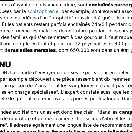
mmes n'ayant commis aucun crime, sont
enchaînés parce qu
oquées par la
schizophrénie
, par exemple, sont souvent ass
 que les prières d'un "prophète" réussiront à guérir leur p
s. Et les patients restent parfois enchaînés 24h/24 pendant 
privent même les malades de nourriture pendant plusieurs j
es familles qui s'en remettent à des gourous, il faut rappe
ana compte en tout et pour tout 12 psychiatres et 600 pers
nt de
maladies mentales
, dont 650.000 sont dans un état g
ONU
 l'ONU a décidé d'envoyer un de ses experts pour enquêter
a par exemple découvert une pièce rassemblant dix femmes e
et un garçon de 7 ans "dont les symptômes n'étaient pas c
ise en charge spécialisée". L'expert constate aussi que les 
rétexte qu'il interférerait avec les prières purificatrices. D
ndes aux Nations unies est donc très clair : "dans les
camps
on de nourriture et de médicaments, l'absence d'abri et les 
ure
". Il adresse également une longue liste de recommandat